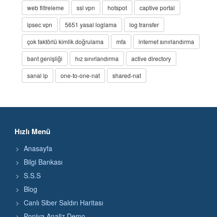
web filtreleme
ssl vpn
hotspot
captive portal
ipsec vpn
5651 yasal loglama
log transfer
çok faktörlü kimlik doğrulama
mfa
internet sınırlandırma
bant genişliği
hız sınırlandırma
active directory
sanal ip
one-to-one-nat
shared-nat
Hızlı Menü
Anasayfa
Bilgi Bankası
S.S.S
Blog
Canlı Siber Saldırı Haritası
Poniva Analiz Demo