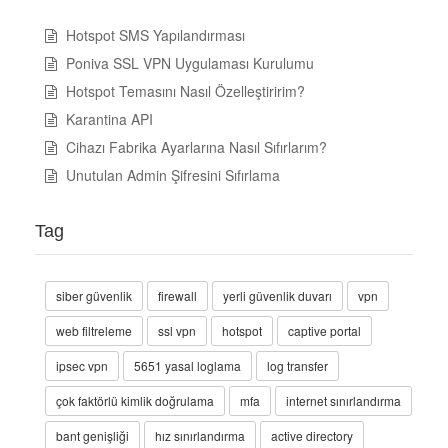
Hotspot SMS Yapılandırması
Poniva SSL VPN Uygulaması Kurulumu
Hotspot Temasını Nasıl Özelleştiririm?
Karantina API
Cihazı Fabrika Ayarlarına Nasıl Sıfırlarım?
Unutulan Admin Şifresini Sıfırlama
Tag
siber güvenlik
firewall
yerli güvenlik duvarı
vpn
web filtreleme
ssl vpn
hotspot
captive portal
ipsec vpn
5651 yasal loglama
log transfer
çok faktörlü kimlik doğrulama
mfa
internet sınırlandırma
bant genişliği
hız sınırlandırma
active directory