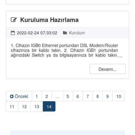
Kuruluma Hazırlama
2022-02-24 07:33:02
Kurulum
1. Cihazın IGB0 Ethernet portundan DSL Modem/Router
cihazınıza bir kablo takın. 2. Cihazın IGB1 portundan
ağınızdaki Switch ya da bilgisayarınıza bir kablo takın.
Cihazınızın varsayılan IP adresi 192.168.100.1 ‘dir. Web
Yönetim Paneline https://192.168.100.1:8401 veya
Devamı...
http://192.168.100.1:8400 adresinden erişebilirsiniz.
Varsayılan Kullanıcı: admin Şifre: admin ‘dir.
Önceki
1
2
...
5
6
7
8
9
10
(current)
11
12
13
14