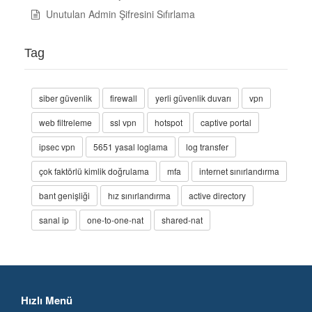
Unutulan Admin Şifresini Sıfırlama
Tag
siber güvenlik
firewall
yerli güvenlik duvarı
vpn
web filtreleme
ssl vpn
hotspot
captive portal
ipsec vpn
5651 yasal loglama
log transfer
çok faktörlü kimlik doğrulama
mfa
internet sınırlandırma
bant genişliği
hız sınırlandırma
active directory
sanal ip
one-to-one-nat
shared-nat
Hızlı Menü