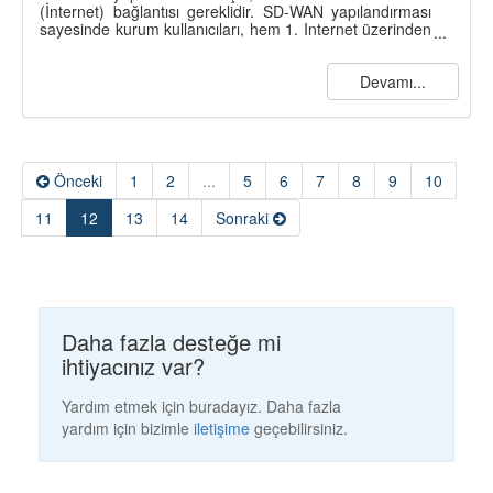
(İnternet) bağlantısı gereklidir. SD-WAN yapılandırması
sayesinde kurum kullanıcıları, hem 1. Internet üzerinden
WAN1 bağlantısıyla hem de 2. Internet üzerinden WAN2
bağlantısıyla internete erişebilir.
Devamı...
Önceki
1
2
...
5
6
7
8
9
10
(current)
11
12
13
14
Sonraki
Daha fazla desteğe mi
ihtiyacınız var?
Yardım etmek için buradayız. Daha fazla
yardım için bizimle
iletişime
geçebilirsiniz.